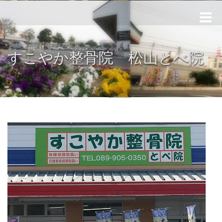
Toggle
naviga
すこやか整骨院 松山とべ院