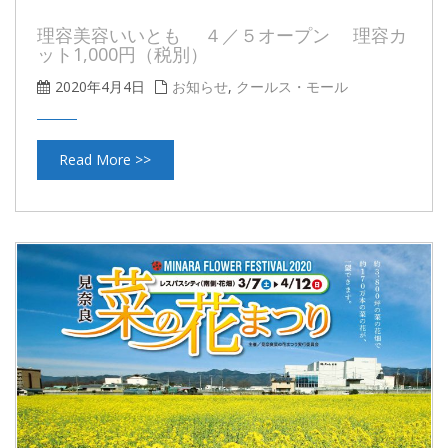
理容美容いいとも ４／５オープン 理容カ
ット1,000円（税別）
2020年4月4日
お知らせ
,
クールス・モール
Read More >>