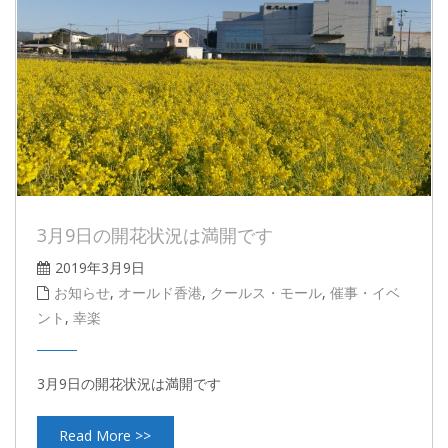
3月9日の開花状況は満開です
2019年3月9日
お知らせ
,
オールド香港
,
クールス・モール
,
催事・イベ
ント
,
幸楽
3月9日の開花状況は満開です
Read More >>