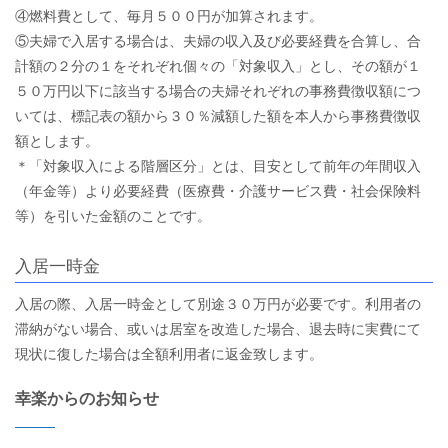
④燃料費として、毎月５００円が加算されます。
⑤夫婦で入居する場合は、夫婦の収入及び必要経費を合算し、合
計額の２分の１をそれぞれ個々の「対象収入」とし、その額が１
５０万円以下に該当する場合の夫婦それぞれの事務費徴収額につ
いては、標記表の額から３０％減額した額を本人から事務費徴収
額とします。
＊「対象収入による階層区分」とは、目安として前年の年間収入
（年金等）より必要経費（医療費・介護サービス費・社会保険料
等）を引いた金額のことです。
入居一時金
入居の際、入居一時金として別途３０万円が必要です。利用者の
滞納がない場合、或いは居室を改造した場合、退去時に実費にて
現状に復した場合は全額利用者に返金致します。
幸楽からのお知らせ