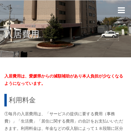
Toggle
naviga
入居費用
入居費用は、愛媛県からの減額補助があり本人負担が少なくなる
ようになっています。
利用料金
①毎月の入居費用は、「サービスの提供に要する費用（事務
費）」「生活費」「居住に関する費用」の合計をお支払いいただ
きます。利用料金は、年金などの収入額によって１８段階に区分