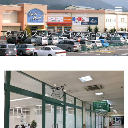
Toggle
naviga
クールス・オフィス とうおん