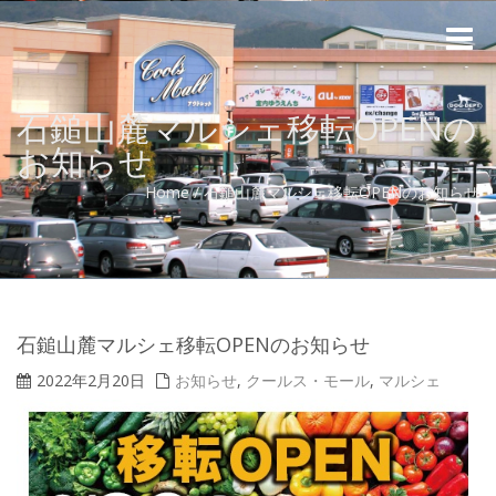
Toggle
naviga
石鎚山麓マルシェ移転OPENの
お知らせ
Home
/
石鎚山麓マルシェ移転OPENのお知らせ
石鎚山麓マルシェ移転OPENのお知らせ
2022年2月20日
お知らせ
,
クールス・モール
,
マルシェ